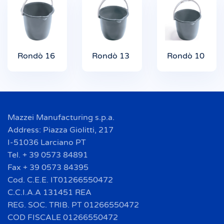
Rondò 16
Rondò 13
Rondò 10
Mazzei Manufacturing s.p.a.
Address: Piazza Giolitti, 217
I-51036 Larciano PT
Tel. + 39 0573 84891
Fax + 39 0573 84395
Cod. C.E.E. IT01266550472
C.C.I.A.A 131451 REA
REG. SOC. TRIB. PT 01266550472
COD FISCALE 01266550472