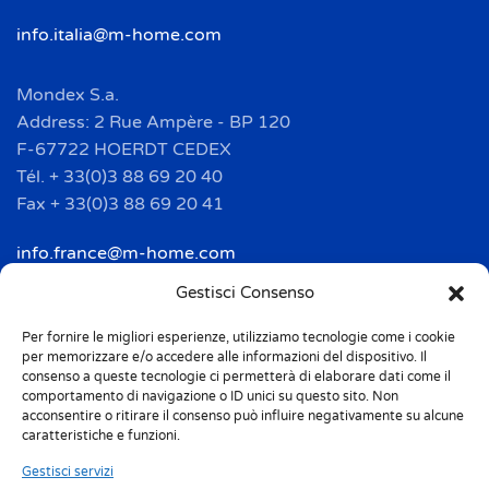
info.italia@m-home.com
Mondex S.a.
Address: 2 Rue Ampère - BP 120
F-67722 HOERDT CEDEX
Tél. + 33(0)3 88 69 20 40
Fax + 33(0)3 88 69 20 41
info.france@m-home.com
Gestisci Consenso
Mondex Menaje España S.a.
Address: Ctra de Girona, km. 101.5
Per fornire le migliori esperienze, utilizziamo tecnologie come i cookie
per memorizzare e/o accedere alle informazioni del dispositivo. Il
E-17160 Angles (Girona)
consenso a queste tecnologie ci permetterà di elaborare dati come il
Tel. + 34 9 72 42 32 50
comportamento di navigazione o ID unici su questo sito. Non
acconsentire o ritirare il consenso può influire negativamente su alcune
Fax + 34 9 72 42 30 50
caratteristiche e funzioni.
info.spain@m-home.com
Gestisci servizi