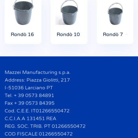
Rondò 16
Rondò 10
Rondò 7
Mazzei Manufacturing s.p.a.
Address: Piazza Giolitti, 217
I-51036 Larciano PT
Tel. + 39 0573 84891
Fax + 39 0573 84395
Cod. C.E.E. IT01266550472
C.C.I.A.A 131451 REA
REG. SOC. TRIB. PT 01266550472
COD FISCALE 01266550472