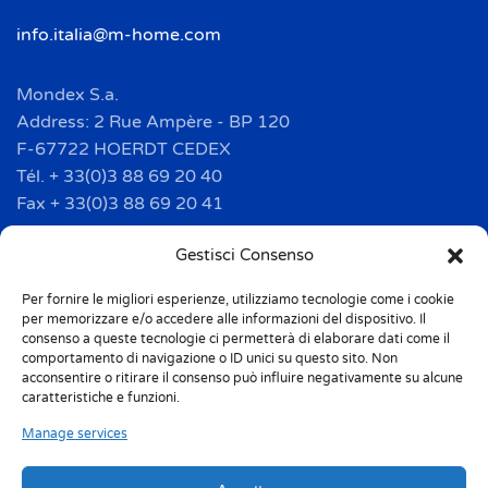
info.italia@m-home.com
Mondex S.a.
Address: 2 Rue Ampère - BP 120
F-67722 HOERDT CEDEX
Tél. + 33(0)3 88 69 20 40
Fax + 33(0)3 88 69 20 41
info.france@m-home.com
Gestisci Consenso
Per fornire le migliori esperienze, utilizziamo tecnologie come i cookie
Mondex Menaje España S.a.
per memorizzare e/o accedere alle informazioni del dispositivo. Il
Address: Ctra de Girona, km. 101.5
consenso a queste tecnologie ci permetterà di elaborare dati come il
comportamento di navigazione o ID unici su questo sito. Non
E-17160 Angles (Girona)
acconsentire o ritirare il consenso può influire negativamente su alcune
Tel. + 34 9 72 42 32 50
caratteristiche e funzioni.
Fax + 34 9 72 42 30 50
Manage services
info.spain@m-home.com