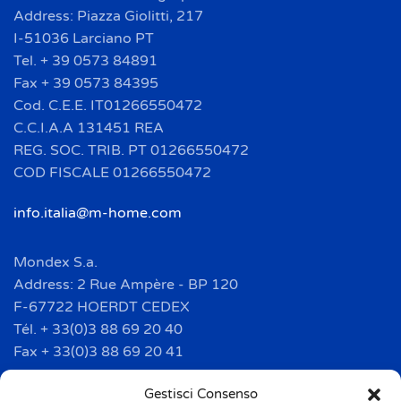
Address: Piazza Giolitti, 217
I-51036 Larciano PT
Tel. + 39 0573 84891
Fax + 39 0573 84395
Cod. C.E.E. IT01266550472
C.C.I.A.A 131451 REA
REG. SOC. TRIB. PT 01266550472
COD FISCALE 01266550472
info.italia@m-home.com
Mondex S.a.
Address: 2 Rue Ampère - BP 120
F-67722 HOERDT CEDEX
Tél. + 33(0)3 88 69 20 40
Fax + 33(0)3 88 69 20 41
info.france@m-home.com
Gestisci Consenso