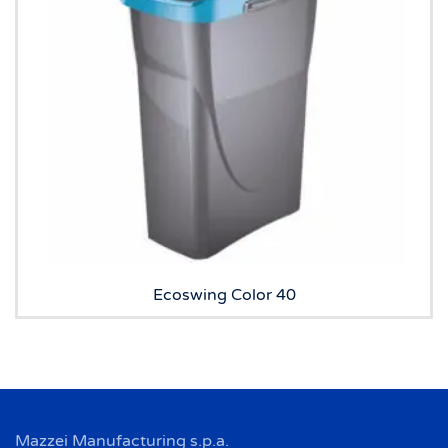
Ecoswing Color 40
Mazzei Manufacturing s.p.a.