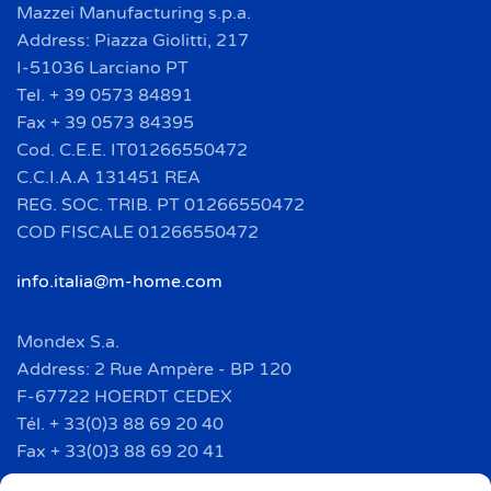
Mazzei Manufacturing s.p.a.
Address: Piazza Giolitti, 217
I-51036 Larciano PT
Tel. + 39 0573 84891
Fax + 39 0573 84395
Cod. C.E.E. IT01266550472
C.C.I.A.A 131451 REA
REG. SOC. TRIB. PT 01266550472
COD FISCALE 01266550472
info.italia@m-home.com
Mondex S.a.
Address: 2 Rue Ampère - BP 120
F-67722 HOERDT CEDEX
Tél. + 33(0)3 88 69 20 40
Fax + 33(0)3 88 69 20 41