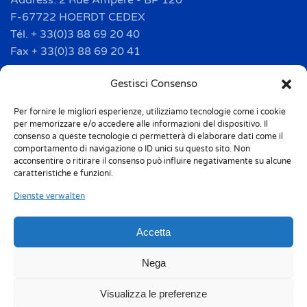
Address: 2 Rue Ampère - BP 120
F-67722 HOERDT CEDEX
Tél. + 33(0)3 88 69 20 40
Fax + 33(0)3 88 69 20 41
info.france@m-home.com
Gestisci Consenso
Per fornire le migliori esperienze, utilizziamo tecnologie come i cookie
Mondex Menaje España S.a.
per memorizzare e/o accedere alle informazioni del dispositivo. Il
Address: Ctra de Girona, km. 101.5
consenso a queste tecnologie ci permetterà di elaborare dati come il
comportamento di navigazione o ID unici su questo sito. Non
E-17160 Angles (Girona)
acconsentire o ritirare il consenso può influire negativamente su alcune
Tel. + 34 9 72 42 32 50
caratteristiche e funzioni.
Fax + 34 9 72 42 30 50
Dienste verwalten
info.spain@m-home.com
Accetta
Privacy Policy
Cookie Policy (UE)
Nega
Responsabilità 231
Whistleblowing
Visualizza le preferenze
Umweltkennzeichnung
Codice etico
Sitemap