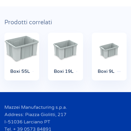
Prodotti correlati
Boxi 55L
Boxi 19L
Boxi 9L
Mazzei Manufacturing s.p.a.
Address: Piazza Giolitti, 217
I-51036 Larciano PT
Tel. + 39 0573 84891