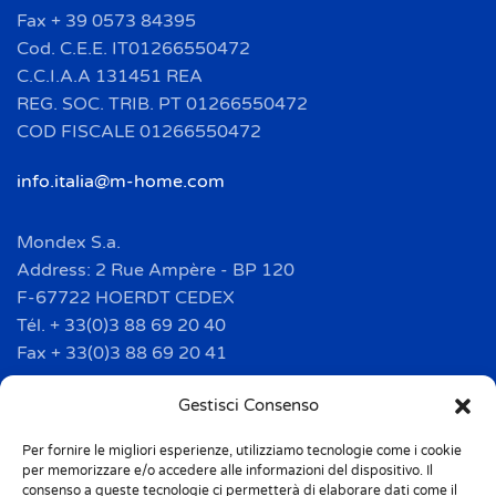
Fax + 39 0573 84395
Cod. C.E.E. IT01266550472
C.C.I.A.A 131451 REA
REG. SOC. TRIB. PT 01266550472
COD FISCALE 01266550472
info.italia@m-home.com
Mondex S.a.
Address: 2 Rue Ampère - BP 120
F-67722 HOERDT CEDEX
Tél. + 33(0)3 88 69 20 40
Fax + 33(0)3 88 69 20 41
info.france@m-home.com
Gestisci Consenso
Per fornire le migliori esperienze, utilizziamo tecnologie come i cookie
Mondex Menaje España S.a.
per memorizzare e/o accedere alle informazioni del dispositivo. Il
Address: Ctra de Girona, km. 101.5
consenso a queste tecnologie ci permetterà di elaborare dati come il