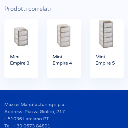
Prodotti correlati
Mini
Mini
Mini
Empire 3
Empire 4
Empire 5
Mazzei Manufacturing s.p.a.
Address: Piazza Giolitti, 217
I-51036 Larciano PT
Tel. + 39 0573 84891