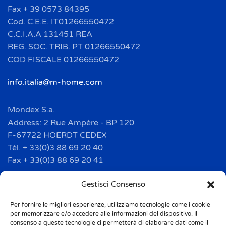
Fax + 39 0573 84395
Cod. C.E.E. IT01266550472
C.C.I.A.A 131451 REA
REG. SOC. TRIB. PT 01266550472
COD FISCALE 01266550472
info.italia@m-home.com
Mondex S.a.
Address: 2 Rue Ampère - BP 120
F-67722 HOERDT CEDEX
Tél. + 33(0)3 88 69 20 40
Fax + 33(0)3 88 69 20 41
info.france@m-home.com
Gestisci Consenso
Per fornire le migliori esperienze, utilizziamo tecnologie come i cookie
Mondex Menaje España S.a.
per memorizzare e/o accedere alle informazioni del dispositivo. Il
Address: Ctra de Girona, km. 101.5
consenso a queste tecnologie ci permetterà di elaborare dati come il