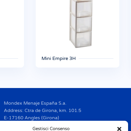
Mini Empire 3H
Mondex Menaje España S.a.
Address: Ctra de Girona, km. 101.5
E-17160 Angles (Girona)
Tel. + 34 9 72 42 32 50
Gestisci Consenso