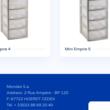
pire 4
Mini Empire 5
Mondex S.a.
Address: 2 Rue Ampère - BP 120
F-67722 HOERDT CEDEX
Tél. + 33(0)3 88 69 20 40