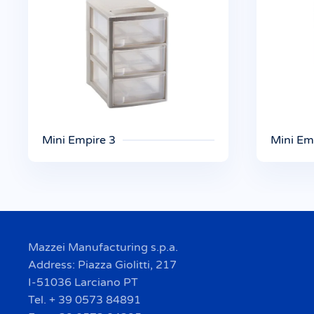
Mini Empire 3
Mini Em
Mazzei Manufacturing s.p.a.
Address: Piazza Giolitti, 217
I-51036 Larciano PT
Tel. + 39 0573 84891