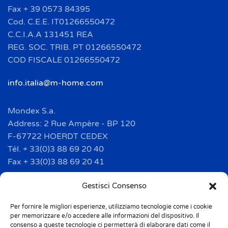
Fax + 39 0573 84395
Cod. C.E.E. IT01266550472
C.C.I.A.A 131451 REA
REG. SOC. TRIB. PT 01266550472
COD FISCALE 01266550472
info.italia@m-home.com
Mondex S.a.
Address: 2 Rue Ampère - BP 120
F-67722 HOERDT CEDEX
Tél. + 33(0)3 88 69 20 40
Fax + 33(0)3 88 69 20 41
info.france@m-home.com
Gestisci Consenso
Per fornire le migliori esperienze, utilizziamo tecnologie come i cookie
Mondex Menaje España S.a.
per memorizzare e/o accedere alle informazioni del dispositivo. Il
Address: Ctra de Girona, km. 101.5
consenso a queste tecnologie ci permetterà di elaborare dati come il