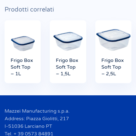
Prodotti correlati
Frigo Box
Frigo Box
Frigo Box
Soft Top
Soft Top
Soft Top
– 1L
– 1,5L
– 2,5L
Mazzei Manufacturing s.p.a.
Address: Piazza Giolitti, 217
I-51036 Larciano PT
Tel. + 39 0573 84891