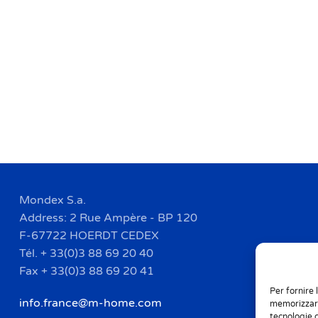
Mondex S.a.
Address: 2 Rue Ampère - BP 120
F-67722 HOERDT CEDEX
Tél. + 33(0)3 88 69 20 40
Fax + 33(0)3 88 69 20 41
Per fornire 
info.france@m-home.com
memorizzare
tecnologie 