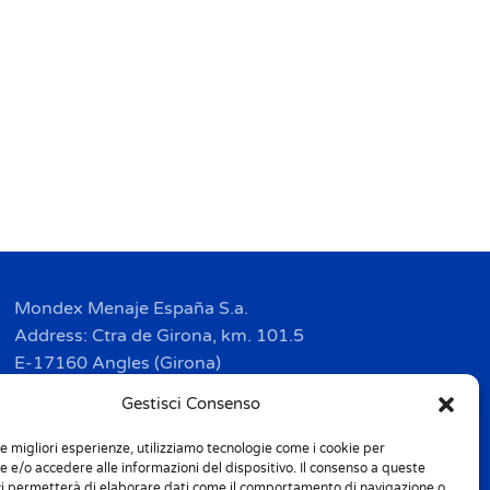
Mondex Menaje España S.a.
Address: Ctra de Girona, km. 101.5
E-17160 Angles (Girona)
Tel. + 34 9 72 42 32 50
Gestisci Consenso
Fax + 34 9 72 42 30 50
le migliori esperienze, utilizziamo tecnologie come i cookie per
info.spain@m-home.com
 e/o accedere alle informazioni del dispositivo. Il consenso a queste
ci permetterà di elaborare dati come il comportamento di navigazione o