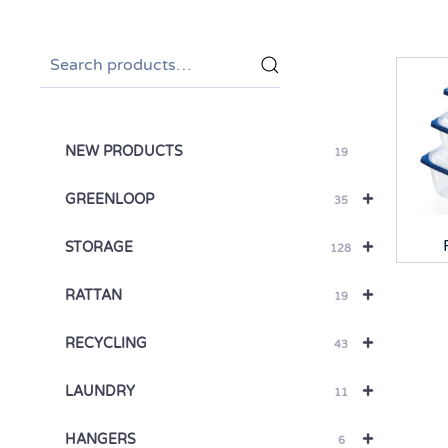
Search
for:
NEW PRODUCTS
19
+
GREENLOOP
35
+
STORAGE
128
+
RATTAN
19
+
RECYCLING
43
+
LAUNDRY
11
+
HANGERS
6