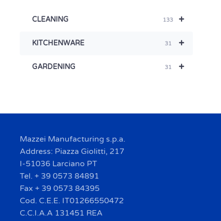
+
CLEANING
133
+
KITCHENWARE
31
+
GARDENING
31
Mazzei Manufacturing s.p.a.
Address: Piazza Giolitti, 217
I-51036 Larciano PT
Tel. + 39 0573 84891
Fax + 39 0573 84395
Cod. C.E.E. IT01266550472
C.C.I.A.A 131451 REA