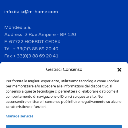
info.italia@m-home.com
Mondex S.a.
Address: 2 Rue Ampère - BP 120
F-67722 HOERDT CEDEX
Tél. + 33(0)3 88 69 20 40
Fax + 33(0)3 88 69 20 41
info.france@m-home.com
Gestisci Consenso
Per fornire le migliori esperienze, utilizziamo tecnologie come i cookie
Mondex Menaje España S.a.
per memorizzare e/o accedere alle informazioni del dispositivo. Il
Address: Ctra de Girona, km. 101.5
consenso a queste tecnologie ci permetterà di elaborare dati come il
comportamento di navigazione o ID unici su questo sito. Non
E-17160 Angles (Girona)
acconsentire o ritirare il consenso può influire negativamente su alcune
Tel. + 34 9 72 42 32 50
caratteristiche e funzioni.
Fax + 34 9 72 42 30 50
Manage services
info.spain@m-home.com