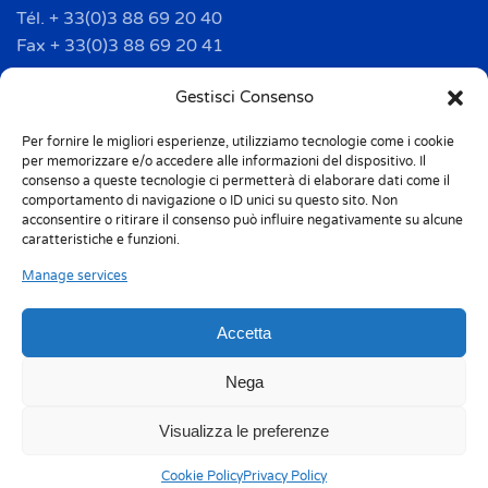
Tél. + 33(0)3 88 69 20 40
Fax + 33(0)3 88 69 20 41
info.france@m-home.com
Gestisci Consenso
Per fornire le migliori esperienze, utilizziamo tecnologie come i cookie
Mondex Menaje España S.a.
per memorizzare e/o accedere alle informazioni del dispositivo. Il
Address: Ctra de Girona, km. 101.5
consenso a queste tecnologie ci permetterà di elaborare dati come il
comportamento di navigazione o ID unici su questo sito. Non
E-17160 Angles (Girona)
acconsentire o ritirare il consenso può influire negativamente su alcune
Tel. + 34 9 72 42 32 50
caratteristiche e funzioni.
Fax + 34 9 72 42 30 50
Manage services
info.spain@m-home.com
Accetta
Privacy Policy
Cookie Policy (UE)
Nega
Responsabilità 231
Whistleblowing
Visualizza le preferenze
Environmental labeling
Codice etico
Sitemap
Cookie Policy
Privacy Policy