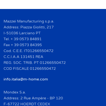
Mazzei Manufacturing s.p.a.
Address: Piazza Giolitti, 217
I-51036 Larciano PT
Tel. + 39 0573 84891
Fax + 39 0573 84395
Cod. C.E.E. IT01266550472
C.C.I.A.A 131451 REA
REG. SOC. TRIB. PT 01266550472
COD FISCALE 01266550472
info.italia@m-home.com
Mondex S.a.
Address: 2 Rue Ampère - BP 120
F-67722 HOERDT CEDEX