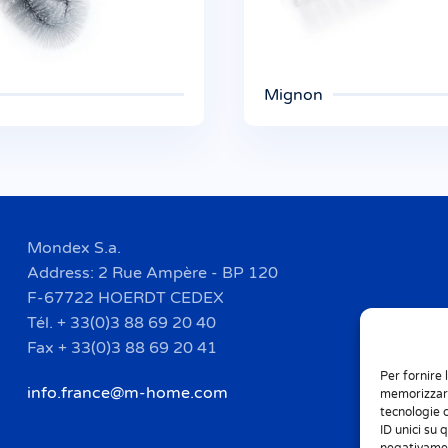
Mignon
Mondex S.a.
Address: 2 Rue Ampère - BP 120
F-67722 HOERDT CEDEX
Tél. + 33(0)3 88 69 20 40
Fax + 33(0)3 88 69 20 41
Per fornire 
info.france@m-home.com
memorizzare
tecnologie 
ID unici su 