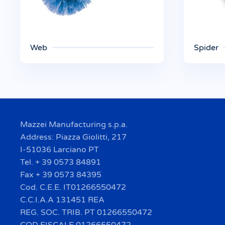
Web
Spider
Mazzei Manufacturing s.p.a.
Address: Piazza Giolitti, 217
I-51036 Larciano PT
Tel. + 39 0573 84891
Fax + 39 0573 84395
Cod. C.E.E. IT01266550472
C.C.I.A.A 131451 REA
REG. SOC. TRIB. PT 01266550472
COD FISCALE 01266550472