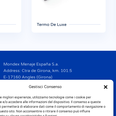
Termo De Luxe
Mondex Menaje España S.a.
Address: Ctra de Girona, km. 101.5
E-17160 Angles (Girona)
Tel. + 34 9 72 42 32 50
Gestisci Consenso
Fax + 34 9 72 42 30 50
le migliori esperienze, utilizziamo tecnologie come i cookie per
info.spain@m-home.com
 e/o accedere alle informazioni del dispositivo. Il consenso a queste
ci permetterà di elaborare dati come il comportamento di navigazione o
questo sito. Non acconsentire o ritirare il consenso può influire