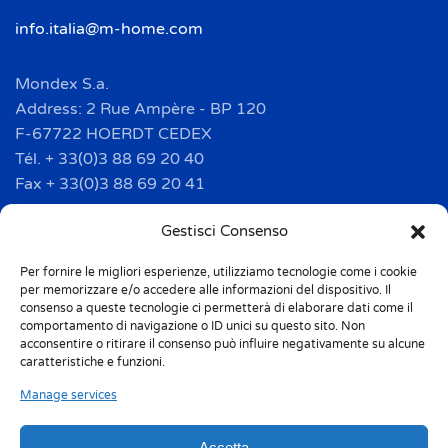
info.italia@m-home.com
Mondex S.a.
Address: 2 Rue Ampère - BP 120
F-67722 HOERDT CEDEX
Tél. + 33(0)3 88 69 20 40
Fax + 33(0)3 88 69 20 41
info.france@m-home.com
Gestisci Consenso
Per fornire le migliori esperienze, utilizziamo tecnologie come i cookie
Mondex Menaje España S.a.
per memorizzare e/o accedere alle informazioni del dispositivo. Il
Address: Ctra de Girona, km. 101.5
consenso a queste tecnologie ci permetterà di elaborare dati come il
comportamento di navigazione o ID unici su questo sito. Non
E-17160 Angles (Girona)
acconsentire o ritirare il consenso può influire negativamente su alcune
Tel. + 34 9 72 42 32 50
caratteristiche e funzioni.
Fax + 34 9 72 42 30 50
Manage services
info.spain@m-home.com
Accetta