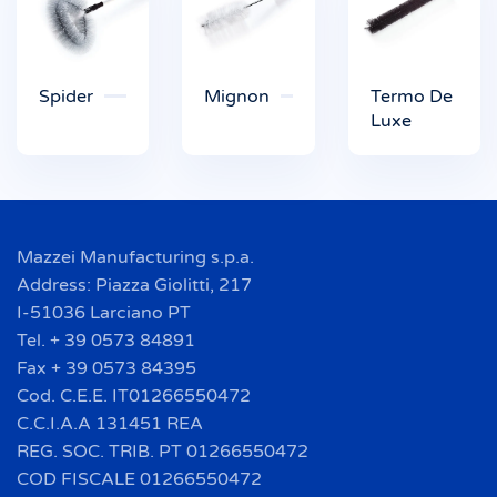
Spider
Mignon
Termo De
Luxe
Mazzei Manufacturing s.p.a.
Address: Piazza Giolitti, 217
I-51036 Larciano PT
Tel. + 39 0573 84891
Fax + 39 0573 84395
Cod. C.E.E. IT01266550472
C.C.I.A.A 131451 REA
REG. SOC. TRIB. PT 01266550472
COD FISCALE 01266550472