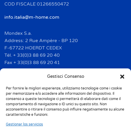
COD FISCALE 01266550472
info.italia@m-home.com
Mondex S.a.
Address: 2 Rue Ampère - BP 120
F-67722 HOERDT CEDEX
Tél. + 33(0)3 88 69 20 40
Fax + 33(0)3 88 69 20 41
info.france@m-home.com
Gestisci Consenso
Per fornire le migliori esperienze, utilizziamo tecnologie come i cookie
Mondex Menaje España S.a.
per memorizzare e/o accedere alle informazioni del dispositivo. Il
Address: Ctra de Girona, km. 101.5
consenso a queste tecnologie ci permetterà di elaborare dati come il
comportamento di navigazione o ID unici su questo sito. Non
E-17160 Angles (Girona)
acconsentire o ritirare il consenso può influire negativamente su alcune
Tel. + 34 9 72 42 32 50
caratteristiche e funzioni.
Fax + 34 9 72 42 30 50
Gestionar los servicios