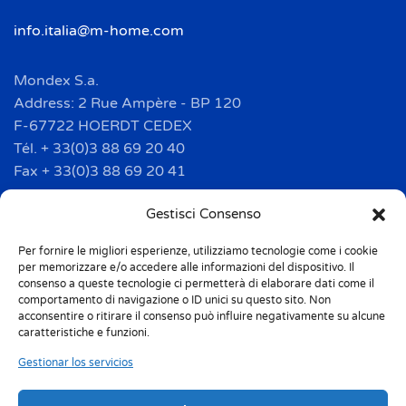
info.italia@m-home.com
Mondex S.a.
Address: 2 Rue Ampère - BP 120
F-67722 HOERDT CEDEX
Tél. + 33(0)3 88 69 20 40
Fax + 33(0)3 88 69 20 41
info.france@m-home.com
Gestisci Consenso
Per fornire le migliori esperienze, utilizziamo tecnologie come i cookie
Mondex Menaje España S.a.
per memorizzare e/o accedere alle informazioni del dispositivo. Il
Address: Ctra de Girona, km. 101.5
consenso a queste tecnologie ci permetterà di elaborare dati come il
comportamento di navigazione o ID unici su questo sito. Non
E-17160 Angles (Girona)
acconsentire o ritirare il consenso può influire negativamente su alcune
Tel. + 34 9 72 42 32 50
caratteristiche e funzioni.
Fax + 34 9 72 42 30 50
Gestionar los servicios
info.spain@m-home.com