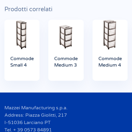
Prodotti correlati
Commode
Commode
Commode
Small 4
Medium 3
Medium 4
Mazzei Manufacturing s.p.a.
Address: Piazza Giolitti, 217
I-51036 Larciano PT
Tel. + 39 0573 84891