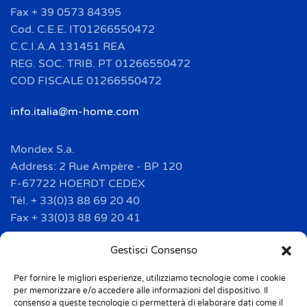
Fax + 39 0573 84395
Cod. C.E.E. IT01266550472
C.C.I.A.A 131451 REA
REG. SOC. TRIB. PT 01266550472
COD FISCALE 01266550472
info.italia@m-home.com
Mondex S.a.
Address: 2 Rue Ampère - BP 120
F-67722 HOERDT CEDEX
Tél. + 33(0)3 88 69 20 40
Fax + 33(0)3 88 69 20 41
info.france@m-home.com
Gestisci Consenso
Per fornire le migliori esperienze, utilizziamo tecnologie come i cookie
Mondex Menaje España S.a.
per memorizzare e/o accedere alle informazioni del dispositivo. Il
Address: Ctra de Girona, km. 101.5
consenso a queste tecnologie ci permetterà di elaborare dati come il