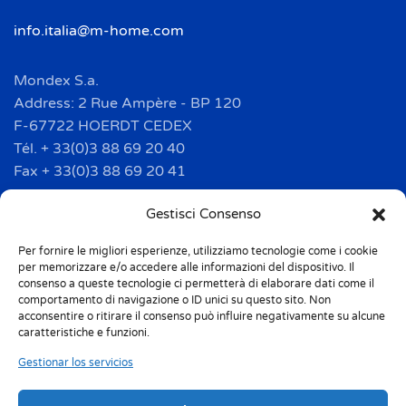
info.italia@m-home.com
Mondex S.a.
Address: 2 Rue Ampère - BP 120
F-67722 HOERDT CEDEX
Tél. + 33(0)3 88 69 20 40
Fax + 33(0)3 88 69 20 41
info.france@m-home.com
Gestisci Consenso
Per fornire le migliori esperienze, utilizziamo tecnologie come i cookie
Mondex Menaje España S.a.
per memorizzare e/o accedere alle informazioni del dispositivo. Il
Address: Ctra de Girona, km. 101.5
consenso a queste tecnologie ci permetterà di elaborare dati come il
comportamento di navigazione o ID unici su questo sito. Non
E-17160 Angles (Girona)
acconsentire o ritirare il consenso può influire negativamente su alcune
Tel. + 34 9 72 42 32 50
caratteristiche e funzioni.
Fax + 34 9 72 42 30 50
Gestionar los servicios
info.spain@m-home.com