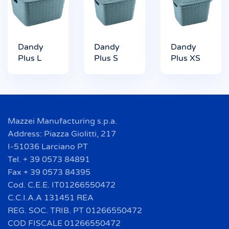
Dandy
Dandy
Dandy
Plus L
Plus S
Plus XS
Mazzei Manufacturing s.p.a.
Address: Piazza Giolitti, 217
I-51036 Larciano PT
Tel. + 39 0573 84891
Fax + 39 0573 84395
Cod. C.E.E. IT01266550472
C.C.I.A.A 131451 REA
REG. SOC. TRIB. PT 01266550472
COD FISCALE 01266550472