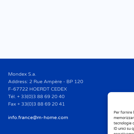
Mondex S.a.
Address: 2 Rue Ampère - BP 120
F-67722 HOERDT CEDEX
Tél. + 33(0)3 88 69 20 40
Fax + 33(0)3 88 69 20 41
Per fornire 
info.france@m-home.com
memorizzare
tecnologie 
ID unici su 