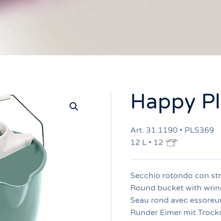
Happy Pl
Art. 31.1190 • PLS369
12 L • 12
Secchio rotondo con str
Round bucket with wrin
Seau rond avec essoreu
Runder Eimer mit Trock