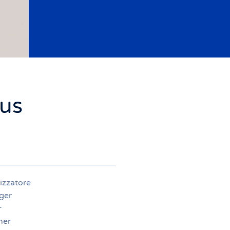
us
izzatore
ger
r
ner