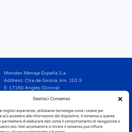
Mondex Menaje España S.a.
Address: Ctra de Girona, km. 101.5
E-17160 Angles (Girona)
Tel. + 34 9 72 42 32 50
Gestisci Consenso
Fax + 34 9 72 42 30 50
le migliori esperienze, utilizziamo tecnologie come i cookie per
info.spain@m-home.com
 e/o accedere alle informazioni del dispositivo. Il consenso a queste
ci permetterà di elaborare dati come il comportamento di navigazione o
questo sito. Non acconsentire o ritirare il consenso può influire