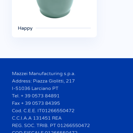
Happy
Mazzei Manufacturing s.p.a.
Address: Piazza Giolitti, 217
I-51036 Larciano PT
Tel. + 39 0573 84891
Fax + 39 0573 84395
Cod. C.E.E. IT01266550472
C.C.I.A.A 131451 REA
REG. SOC. TRIB. PT 01266550472
COD FISCALE 01266550472