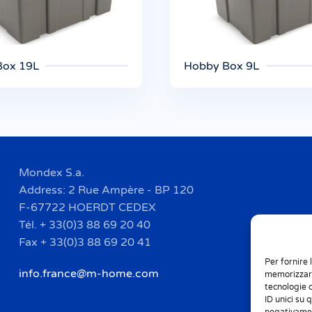
Box 19L
Hobby Box 9L
Mondex S.a.
Address: 2 Rue Ampère - BP 120
F-67722 HOERDT CEDEX
Tél. + 33(0)3 88 69 20 40
Fax + 33(0)3 88 69 20 41
Per fornire 
info.france@m-home.com
memorizzare
tecnologie 
ID unici su 