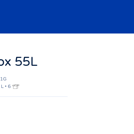
ox 55L
51G
 L • 6