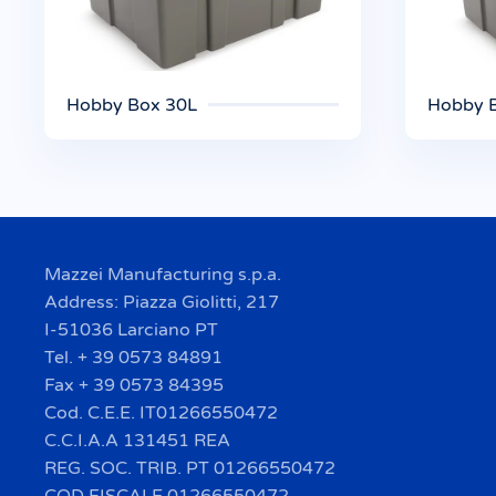
Hobby Box 30L
Hobby 
Mazzei Manufacturing s.p.a.
Address: Piazza Giolitti, 217
I-51036 Larciano PT
Tel. + 39 0573 84891
Fax + 39 0573 84395
Cod. C.E.E. IT01266550472
C.C.I.A.A 131451 REA
REG. SOC. TRIB. PT 01266550472
COD FISCALE 01266550472