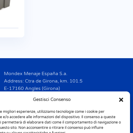
Mondex Menaje España S.a.
Address: Ctra de Girona, km. 101.5
E-17160 Angles (Girona)
Tel. + 34 9 72 42 32 50
Gestisci Consenso
Fax + 34 9 72 42 30 50
le migliori esperienze, utilizziamo tecnologie come i cookie per
info.spain@m-home.com
 e/o accedere alle informazioni del dispositivo. Il consenso a queste
ci permetterà di elaborare dati come il comportamento di navigazione o
questo sito. Non acconsentire o ritirare il consenso può influire