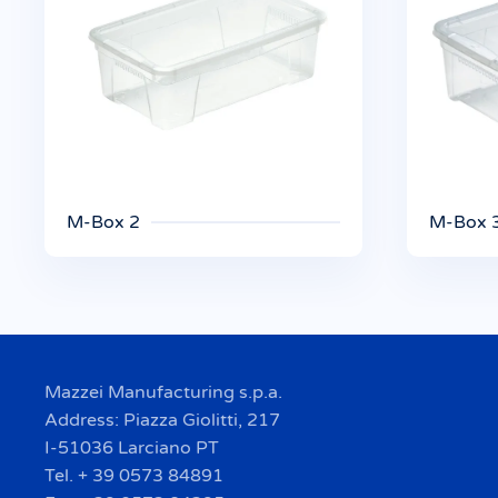
M-Box 2
M-Box 
Mazzei Manufacturing s.p.a.
Address: Piazza Giolitti, 217
I-51036 Larciano PT
Tel. + 39 0573 84891