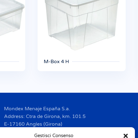
M-Box 4 H
Mondex Menaje España S.a.
Address: Ctra de Girona, km. 101.5
E-17160 Angles (Girona)
Tel. + 34 9 72 42 32 50
Gestisci Consenso