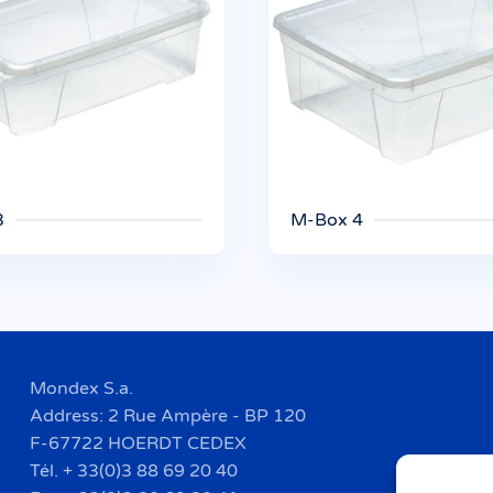
3
M-Box 4
Mondex S.a.
Address: 2 Rue Ampère - BP 120
F-67722 HOERDT CEDEX
Tél. + 33(0)3 88 69 20 40