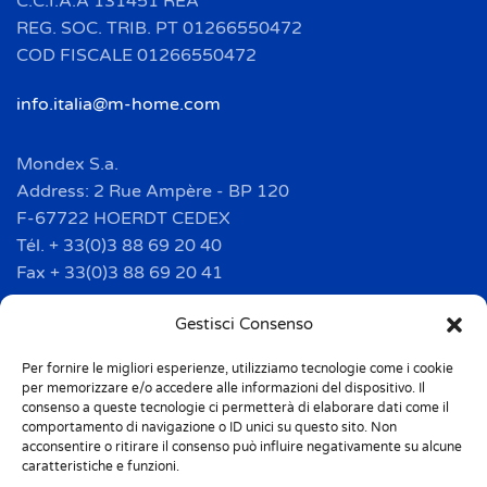
C.C.I.A.A 131451 REA
REG. SOC. TRIB. PT 01266550472
COD FISCALE 01266550472
info.italia@m-home.com
Mondex S.a.
Address: 2 Rue Ampère - BP 120
F-67722 HOERDT CEDEX
Tél. + 33(0)3 88 69 20 40
Fax + 33(0)3 88 69 20 41
info.france@m-home.com
Gestisci Consenso
Per fornire le migliori esperienze, utilizziamo tecnologie come i cookie
Mondex Menaje España S.a.
per memorizzare e/o accedere alle informazioni del dispositivo. Il
Address: Ctra de Girona, km. 101.5
consenso a queste tecnologie ci permetterà di elaborare dati come il
comportamento di navigazione o ID unici su questo sito. Non
E-17160 Angles (Girona)
acconsentire o ritirare il consenso può influire negativamente su alcune
Tel. + 34 9 72 42 32 50
caratteristiche e funzioni.