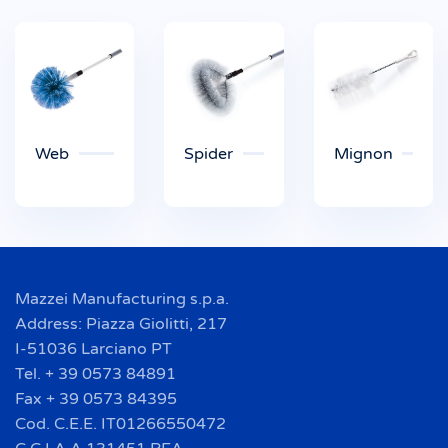
Web
Spider
Mignon
Mazzei Manufacturing s.p.a.
Address: Piazza Giolitti, 217
I-51036 Larciano PT
Tel. + 39 0573 84891
Fax + 39 0573 84395
Cod. C.E.E. IT01266550472