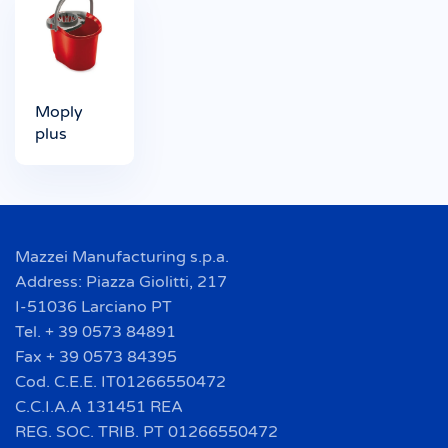
Moply
plus
Mazzei Manufacturing s.p.a.
Address: Piazza Giolitti, 217
I-51036 Larciano PT
Tel. + 39 0573 84891
Fax + 39 0573 84395
Cod. C.E.E. IT01266550472
C.C.I.A.A 131451 REA
REG. SOC. TRIB. PT 01266550472