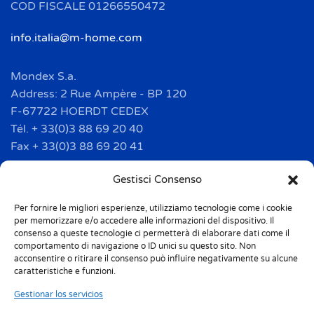
COD FISCALE 01266550472
info.italia@m-home.com
Mondex S.a.
Address: 2 Rue Ampère - BP 120
F-67722 HOERDT CEDEX
Tél. + 33(0)3 88 69 20 40
Fax + 33(0)3 88 69 20 41
info.france@m-home.com
Gestisci Consenso
Per fornire le migliori esperienze, utilizziamo tecnologie come i cookie
Mondex Menaje España S.a.
per memorizzare e/o accedere alle informazioni del dispositivo. Il
Address: Ctra de Girona, km. 101.5
consenso a queste tecnologie ci permetterà di elaborare dati come il
comportamento di navigazione o ID unici su questo sito. Non
E-17160 Angles (Girona)
acconsentire o ritirare il consenso può influire negativamente su alcune
Tel. + 34 9 72 42 32 50
caratteristiche e funzioni.
Fax + 34 9 72 42 30 50
Gestionar los servicios