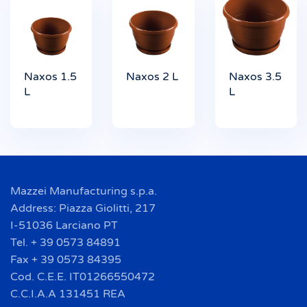
Naxos 1.5
Naxos 2 L
Naxos 3.5
L
L
Mazzei Manufacturing s.p.a.
Address: Piazza Giolitti, 217
I-51036 Larciano PT
Tel. + 39 0573 84891
Fax + 39 0573 84395
Cod. C.E.E. IT01266550472
C.C.I.A.A 131451 REA