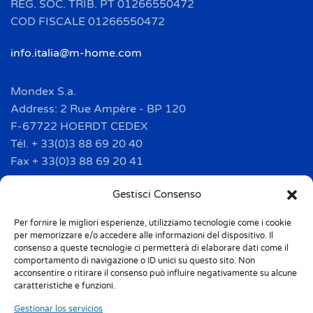
REG. SOC. TRIB. PT 01266550472
COD FISCALE 01266550472
info.italia@m-home.com
Mondex S.a.
Address: 2 Rue Ampère - BP 120
F-67722 HOERDT CEDEX
Tél. + 33(0)3 88 69 20 40
Fax + 33(0)3 88 69 20 41
info.france@m-home.com
Gestisci Consenso
Per fornire le migliori esperienze, utilizziamo tecnologie come i cookie
Mondex Menaje España S.a.
per memorizzare e/o accedere alle informazioni del dispositivo. Il
Address: Ctra de Girona, km. 101.5
consenso a queste tecnologie ci permetterà di elaborare dati come il
comportamento di navigazione o ID unici su questo sito. Non
E-17160 Angles (Girona)
acconsentire o ritirare il consenso può influire negativamente su alcune
Tel. + 34 9 72 42 32 50
caratteristiche e funzioni.
Fax + 34 9 72 42 30 50
Gestionar los servicios