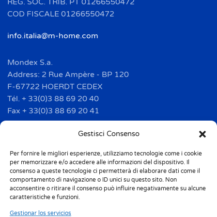
REG. SOC. TRIB. PT 01266550472
COD FISCALE 01266550472
info.italia@m-home.com
Mondex S.a.
Address: 2 Rue Ampère - BP 120
F-67722 HOERDT CEDEX
Tél. + 33(0)3 88 69 20 40
Fax + 33(0)3 88 69 20 41
info.france@m-home.com
Gestisci Consenso
Per fornire le migliori esperienze, utilizziamo tecnologie come i cookie
Mondex Menaje España S.a.
per memorizzare e/o accedere alle informazioni del dispositivo. Il
Address: Ctra de Girona, km. 101.5
consenso a queste tecnologie ci permetterà di elaborare dati come il
comportamento di navigazione o ID unici su questo sito. Non
E-17160 Angles (Girona)
acconsentire o ritirare il consenso può influire negativamente su alcune
Tel. + 34 9 72 42 32 50
caratteristiche e funzioni.
Fax + 34 9 72 42 30 50
Gestionar los servicios