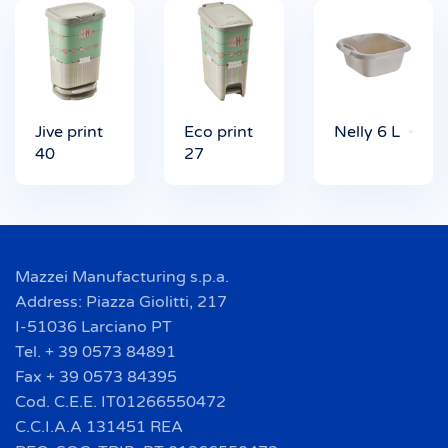
Jive print
Eco print
Nelly 6 L
40
27
Mazzei Manufacturing s.p.a.
Address: Piazza Giolitti, 217
I-51036 Larciano PT
Tel. + 39 0573 84891
Fax + 39 0573 84395
Cod. C.E.E. IT01266550472
C.C.I.A.A 131451 REA