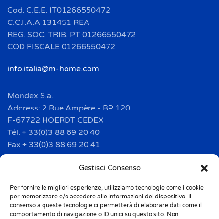
Cod. C.E.E. IT01266550472
C.C.I.A.A 131451 REA
REG. SOC. TRIB. PT 01266550472
COD FISCALE 01266550472
info.italia@m-home.com
Mondex S.a.
Address: 2 Rue Ampère - BP 120
F-67722 HOERDT CEDEX
Tél. + 33(0)3 88 69 20 40
Fax + 33(0)3 88 69 20 41
info.france@m-home.com
Gestisci Consenso
Per fornire le migliori esperienze, utilizziamo tecnologie come i cookie
Mondex Menaje España S.a.
per memorizzare e/o accedere alle informazioni del dispositivo. Il
Address: Ctra de Girona, km. 101.5
consenso a queste tecnologie ci permetterà di elaborare dati come il
comportamento di navigazione o ID unici su questo sito. Non
E-17160 Angles (Girona)