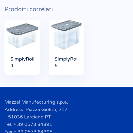
Prodotti correlati
SimplyRoller
SimplyRoller
4
5
Mazzei Manufacturing s.p.a.
Address: Piazza Giolitti, 217
I-51036 Larciano PT
Tel. + 39 0573 84891
Fax + 39 0573 84395