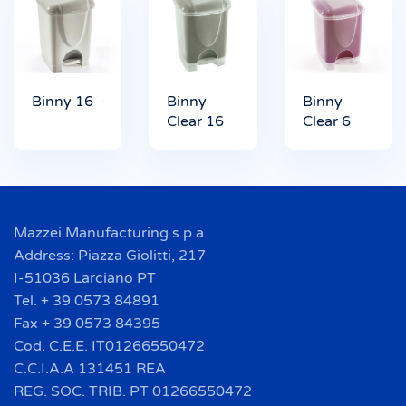
Binny 16
Binny
Binny
Clear 16
Clear 6
Mazzei Manufacturing s.p.a.
Address: Piazza Giolitti, 217
I-51036 Larciano PT
Tel. + 39 0573 84891
Fax + 39 0573 84395
Cod. C.E.E. IT01266550472
C.C.I.A.A 131451 REA
REG. SOC. TRIB. PT 01266550472