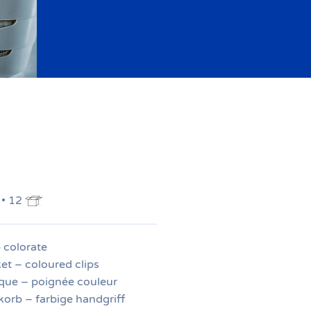
 • 12
 colorate
t – coloured clips
ique – poignée couleur
rb – farbige handgriff