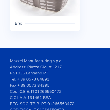
Brio
Mazzei Manufacturing s.p.a.
Address: Piazza Giolitti, 217
I-51036 Larciano PT
Tel. + 39 0573 84891
Fax + 39 0573 84395
Cod. C.E.E. IT01266550472
C.C.I.A.A 131451 REA
REG. SOC. TRIB. PT 01266550472
COD FISCALE 01266550472