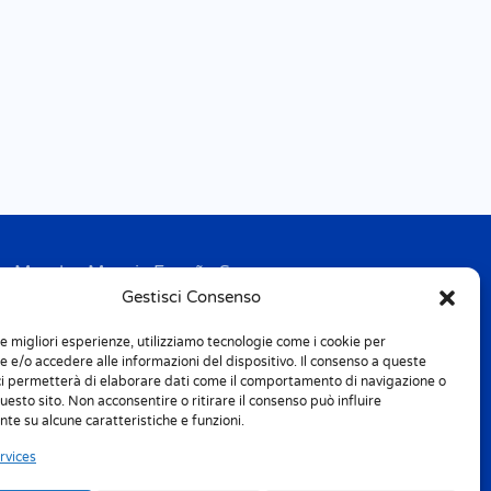
Mondex Menaje España S.a.
Gestisci Consenso
Address: Ctra de Girona, km. 101.5
E-17160 Angles (Girona)
le migliori esperienze, utilizziamo tecnologie come i cookie per
Tel. + 34 9 72 42 32 50
 e/o accedere alle informazioni del dispositivo. Il consenso a queste
Fax + 34 9 72 42 30 50
ci permetterà di elaborare dati come il comportamento di navigazione o
questo sito. Non acconsentire o ritirare il consenso può influire
te su alcune caratteristiche e funzioni.
info.spain@m-home.com
rvices