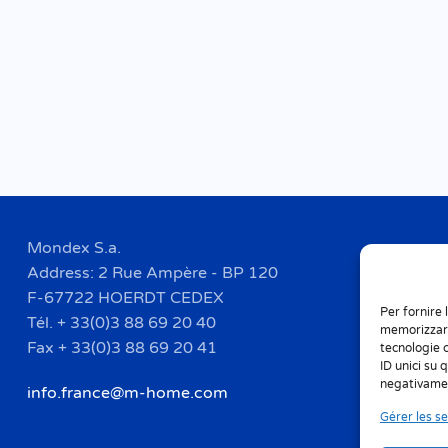
Mondex S.a.
Address: 2 Rue Ampère - BP 120
F-67722 HOERDT CEDEX
Per fornire 
Tél. + 33(0)3 88 69 20 40
memorizzare
Fax + 33(0)3 88 69 20 41
tecnologie 
ID unici su 
negativamen
info.france@m-home.com
Gérer les se