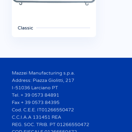
Classic
Mazzei Manufacturing s.p.a.
Address: Piazza Giolitti, 217
I-51036 Larciano PT
Tel. + 39 0573 84891
Fax + 39 0573 84395
Cod. C.E.E. IT01266550472
C.C.I.A.A 131451 REA
REG. SOC. TRIB. PT 01266550472
COD FISCALE 01266550472