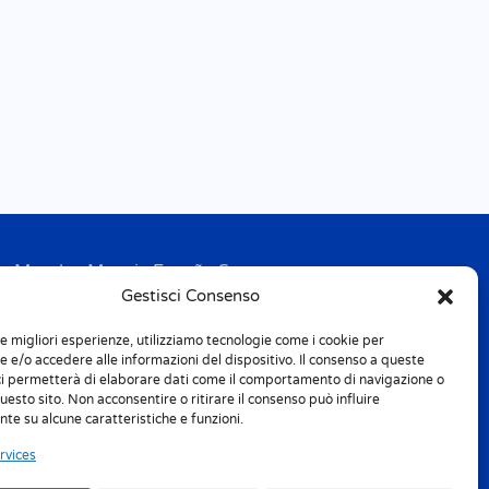
Mondex Menaje España S.a.
Gestisci Consenso
Address: Ctra de Girona, km. 101.5
E-17160 Angles (Girona)
le migliori esperienze, utilizziamo tecnologie come i cookie per
Tel. + 34 9 72 42 32 50
 e/o accedere alle informazioni del dispositivo. Il consenso a queste
Fax + 34 9 72 42 30 50
ci permetterà di elaborare dati come il comportamento di navigazione o
questo sito. Non acconsentire o ritirare il consenso può influire
te su alcune caratteristiche e funzioni.
info.spain@m-home.com
rvices