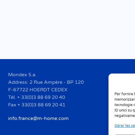
Mondex S.a.
Address: 2 Rue Ampère - BP 120
F-67722 HOERDT CEDEX
Per fornire 
Tél. + 33(0)3 88 69 20 40
memorizzare
Fax + 33(0)3 88 69 20 41
tecnologie 
ID unici su 
negativamen
info.france@m-home.com
Gérer les se