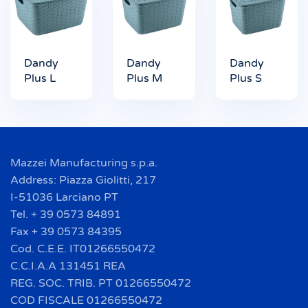
Dandy
Dandy
Dandy
Plus L
Plus M
Plus S
Mazzei Manufacturing s.p.a.
Address: Piazza Giolitti, 217
I-51036 Larciano PT
Tel. + 39 0573 84891
Fax + 39 0573 84395
Cod. C.E.E. IT01266550472
C.C.I.A.A 131451 REA
REG. SOC. TRIB. PT 01266550472
COD FISCALE 01266550472