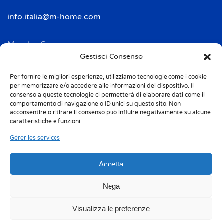
info.italia@m-home.com
Mondex S.a.
Address: 2 Rue Ampère - BP 120
Gestisci Consenso
F-67722 HOERDT CEDEX
Per fornire le migliori esperienze, utilizziamo tecnologie come i cookie
Tél. + 33(0)3 88 69 20 40
per memorizzare e/o accedere alle informazioni del dispositivo. Il
Fax + 33(0)3 88 69 20 41
consenso a queste tecnologie ci permetterà di elaborare dati come il
comportamento di navigazione o ID unici su questo sito. Non
acconsentire o ritirare il consenso può influire negativamente su alcune
info.france@m-home.com
caratteristiche e funzioni.
Gérer les services
Mondex Menaje España S.a.
Address: Ctra de Girona, km. 101.5
Accetta
E-17160 Angles (Girona)
Tel. + 34 9 72 42 32 50
Nega
Fax + 34 9 72 42 30 50
Visualizza le preferenze
info.spain@m-home.com