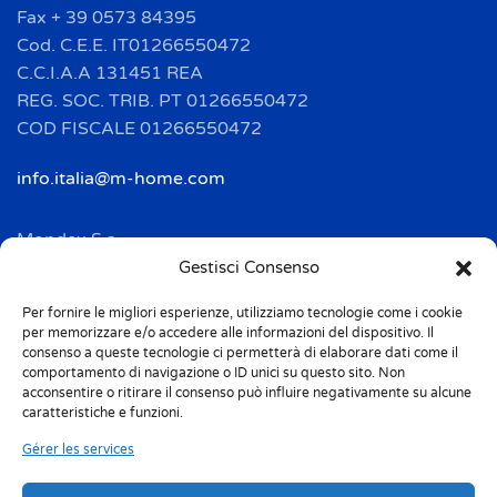
Fax + 39 0573 84395
Cod. C.E.E. IT01266550472
C.C.I.A.A 131451 REA
REG. SOC. TRIB. PT 01266550472
COD FISCALE 01266550472
info.italia@m-home.com
Mondex S.a.
Address: 2 Rue Ampère - BP 120
Gestisci Consenso
F-67722 HOERDT CEDEX
Per fornire le migliori esperienze, utilizziamo tecnologie come i cookie
Tél. + 33(0)3 88 69 20 40
per memorizzare e/o accedere alle informazioni del dispositivo. Il
Fax + 33(0)3 88 69 20 41
consenso a queste tecnologie ci permetterà di elaborare dati come il
comportamento di navigazione o ID unici su questo sito. Non
acconsentire o ritirare il consenso può influire negativamente su alcune
info.france@m-home.com
caratteristiche e funzioni.
Gérer les services
Mondex Menaje España S.a.
Address: Ctra de Girona, km. 101.5