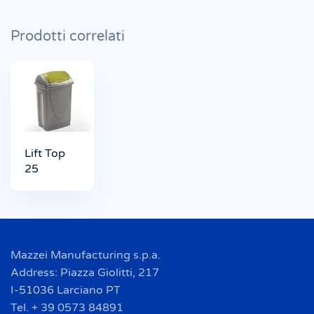
Prodotti correlati
Lift Top
25
Mazzei Manufacturing s.p.a.
Address: Piazza Giolitti, 217
I-51036 Larciano PT
Tel. + 39 0573 84891