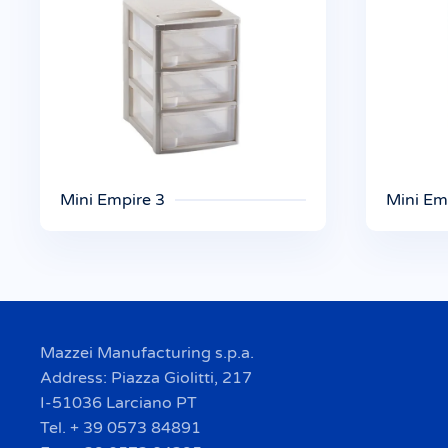
Mini Empire 3
Mini Em
Mazzei Manufacturing s.p.a.
Address: Piazza Giolitti, 217
I-51036 Larciano PT
Tel. + 39 0573 84891