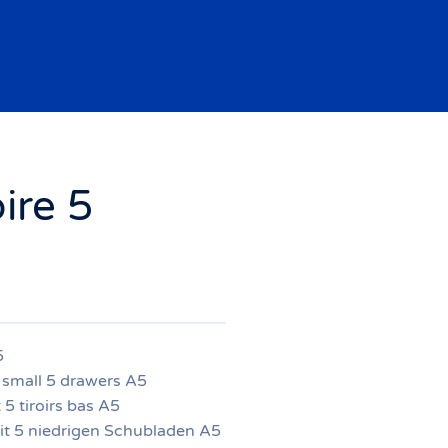
ire 5
5
 small 5 drawers A5
5 tiroirs bas A5
t 5 niedrigen Schubladen A5