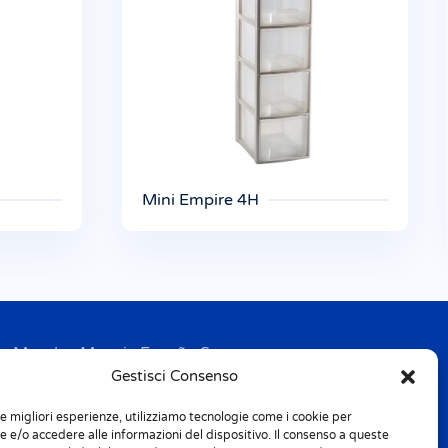
Mini Empire 4H
Mondex Menaje España S.a.
Gestisci Consenso
Address: Ctra de Girona, km. 101.5
E-17160 Angles (Girona)
le migliori esperienze, utilizziamo tecnologie come i cookie per
Tel. + 34 9 72 42 32 50
 e/o accedere alle informazioni del dispositivo. Il consenso a queste