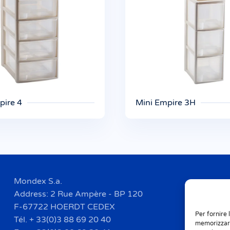
pire 4
Mini Empire 3H
Mondex S.a.
Address: 2 Rue Ampère - BP 120
F-67722 HOERDT CEDEX
Per fornire 
Tél. + 33(0)3 88 69 20 40
memorizzare