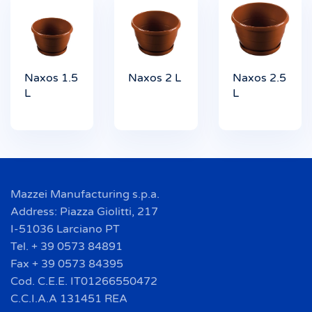
Naxos 1.5
Naxos 2 L
Naxos 2.5
L
L
Mazzei Manufacturing s.p.a.
Address: Piazza Giolitti, 217
I-51036 Larciano PT
Tel. + 39 0573 84891
Fax + 39 0573 84395
Cod. C.E.E. IT01266550472
C.C.I.A.A 131451 REA