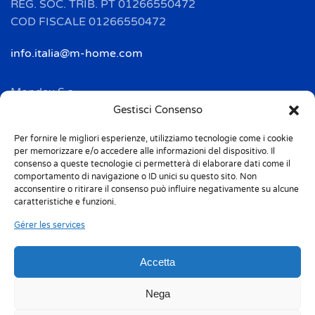
REG. SOC. TRIB. PT 01266550472
COD FISCALE 01266550472
info.italia@m-home.com
Mondex S.a.
Address: 2 Rue Ampère - BP 120
Gestisci Consenso
F-67722 HOERDT CEDEX
Per fornire le migliori esperienze, utilizziamo tecnologie come i cookie
Tél. + 33(0)3 88 69 20 40
per memorizzare e/o accedere alle informazioni del dispositivo. Il
Fax + 33(0)3 88 69 20 41
consenso a queste tecnologie ci permetterà di elaborare dati come il
comportamento di navigazione o ID unici su questo sito. Non
acconsentire o ritirare il consenso può influire negativamente su alcune
info.france@m-home.com
caratteristiche e funzioni.
Gérer les services
Mondex Menaje España S.a.
Address: Ctra de Girona, km. 101.5
Accetta
E-17160 Angles (Girona)
Tel. + 34 9 72 42 32 50
Nega
Fax + 34 9 72 42 30 50