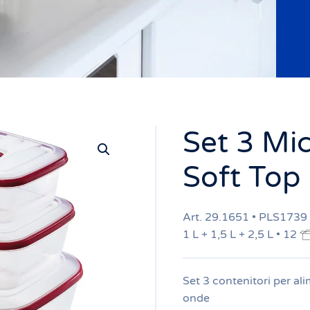
Set 3 Mi
Soft Top
Art. 29.1651 • PLS1739
1 L + 1,5 L + 2,5 L • 12
Set 3 contenitori per al
onde