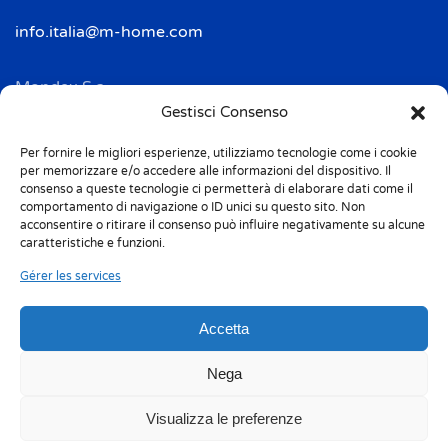
info.italia@m-home.com
Mondex S.a.
Address: 2 Rue Ampère - BP 120
Gestisci Consenso
F-67722 HOERDT CEDEX
Per fornire le migliori esperienze, utilizziamo tecnologie come i cookie
Tél. + 33(0)3 88 69 20 40
per memorizzare e/o accedere alle informazioni del dispositivo. Il
Fax + 33(0)3 88 69 20 41
consenso a queste tecnologie ci permetterà di elaborare dati come il
comportamento di navigazione o ID unici su questo sito. Non
acconsentire o ritirare il consenso può influire negativamente su alcune
info.france@m-home.com
caratteristiche e funzioni.
Gérer les services
Mondex Menaje España S.a.
Address: Ctra de Girona, km. 101.5
Accetta
E-17160 Angles (Girona)
Tel. + 34 9 72 42 32 50
Nega
Fax + 34 9 72 42 30 50
Visualizza le preferenze
info.spain@m-home.com