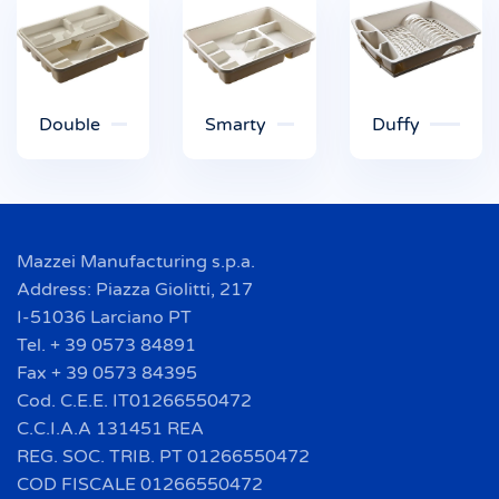
Double
Smarty
Duffy
Mazzei Manufacturing s.p.a.
Address: Piazza Giolitti, 217
I-51036 Larciano PT
Tel. + 39 0573 84891
Fax + 39 0573 84395
Cod. C.E.E. IT01266550472
C.C.I.A.A 131451 REA
REG. SOC. TRIB. PT 01266550472
COD FISCALE 01266550472