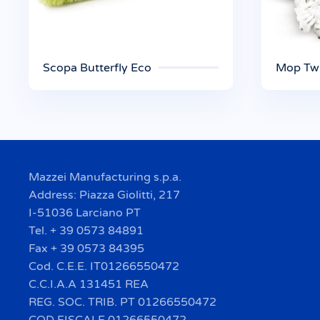
Scopa Butterfly Eco
Mop Twi
Mazzei Manufacturing s.p.a.
Address: Piazza Giolitti, 217
I-51036 Larciano PT
Tel. + 39 0573 84891
Fax + 39 0573 84395
Cod. C.E.E. IT01266550472
C.C.I.A.A 131451 REA
REG. SOC. TRIB. PT 01266550472
COD FISCALE 01266550472