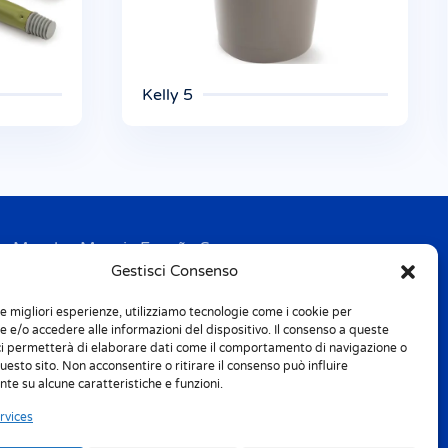
Kelly 5
Mondex Menaje España S.a.
Gestisci Consenso
Address: Ctra de Girona, km. 101.5
E-17160 Angles (Girona)
le migliori esperienze, utilizziamo tecnologie come i cookie per
Tel. + 34 9 72 42 32 50
 e/o accedere alle informazioni del dispositivo. Il consenso a queste
Fax + 34 9 72 42 30 50
ci permetterà di elaborare dati come il comportamento di navigazione o
questo sito. Non acconsentire o ritirare il consenso può influire
te su alcune caratteristiche e funzioni.
info.spain@m-home.com
rvices