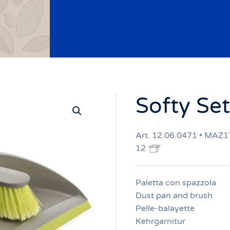
Softy Set
Art. 12.06.0471 • MAZ
12
Paletta con spazzola
Dust pan and brush
Pelle-balayette
Kehrgarnitur