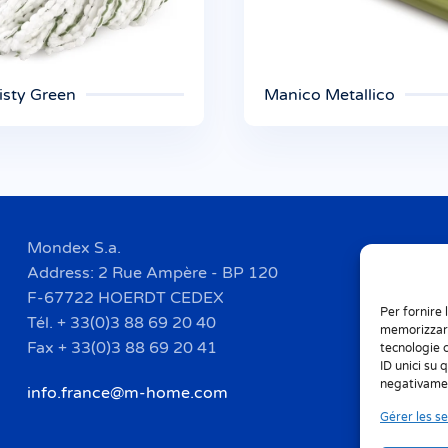
sty Green
Manico Metallico
Mondex S.a.
Address: 2 Rue Ampère - BP 120
F-67722 HOERDT CEDEX
Per fornire 
Tél. + 33(0)3 88 69 20 40
memorizzare
Fax + 33(0)3 88 69 20 41
tecnologie 
ID unici su 
negativamen
info.france@m-home.com
Gérer les se