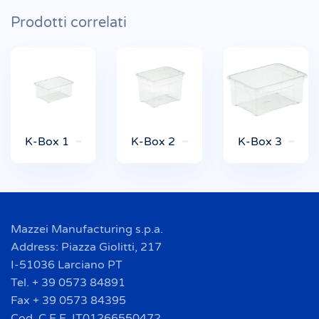
Prodotti correlati
K-Box 1
K-Box 2
K-Box 3
Mazzei Manufacturing s.p.a.
Address: Piazza Giolitti, 217
I-51036 Larciano PT
Tel. + 39 0573 84891
Fax + 39 0573 84395
Cod. C.E.E. IT01266550472