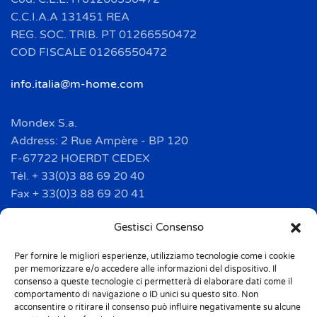
C.C.I.A.A 131451 REA
REG. SOC. TRIB. PT 01266550472
COD FISCALE 01266550472
info.italia@m-home.com
Mondex S.a.
Address: 2 Rue Ampère - BP 120
F-67722 HOERDT CEDEX
Tél. + 33(0)3 88 69 20 40
Fax + 33(0)3 88 69 20 41
info.france@m-home.com
Gestisci Consenso
Per fornire le migliori esperienze, utilizziamo tecnologie come i cookie
Mondex Menaje España S.a.
per memorizzare e/o accedere alle informazioni del dispositivo. Il
Address: Ctra de Girona, km. 101.5
consenso a queste tecnologie ci permetterà di elaborare dati come il
comportamento di navigazione o ID unici su questo sito. Non
E-17160 Angles (Girona)
acconsentire o ritirare il consenso può influire negativamente su alcune