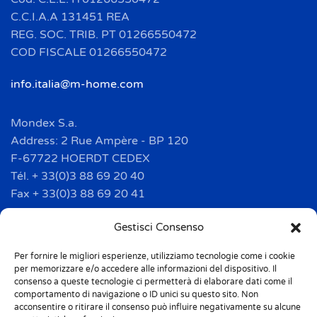
C.C.I.A.A 131451 REA
REG. SOC. TRIB. PT 01266550472
COD FISCALE 01266550472
info.italia@m-home.com
Mondex S.a.
Address: 2 Rue Ampère - BP 120
F-67722 HOERDT CEDEX
Tél. + 33(0)3 88 69 20 40
Fax + 33(0)3 88 69 20 41
info.france@m-home.com
Gestisci Consenso
Per fornire le migliori esperienze, utilizziamo tecnologie come i cookie
Mondex Menaje España S.a.
per memorizzare e/o accedere alle informazioni del dispositivo. Il
Address: Ctra de Girona, km. 101.5
consenso a queste tecnologie ci permetterà di elaborare dati come il
comportamento di navigazione o ID unici su questo sito. Non
E-17160 Angles (Girona)
acconsentire o ritirare il consenso può influire negativamente su alcune