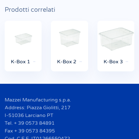
Prodotti correlati
K-Box 1
K-Box 2
K-Box 3
Mazzei Manufacturing s.p.a.
Address: Piazza Giolitti, 217
I-51036 Larciano PT
Tel. + 39 0573 84891
Fax + 39 0573 84395
Cod. C.E.E. IT01266550472