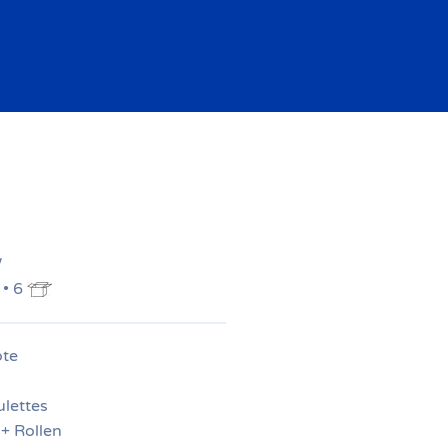
W
 • 6
ote
ulettes
 + Rollen