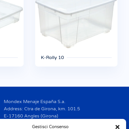
K-Rolly 10
Mondex Menaje España S.a.
Address: Ctra de Girona, km. 101.5
E-17160 Angles (Girona)
Tel. + 34 9 72 42 32 50
Gestisci Consenso