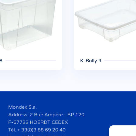
 8
K-Rolly 9
Mondex S.a.
Address: 2 Rue Ampère - BP 120
F-67722 HOERDT CEDEX
Tél. + 33(0)3 88 69 20 40