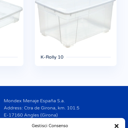
K-Rolly 10
Mondex Menaje España S.a.
Address: Ctra de Girona, km. 101.5
E-17160 Angles (Girona)
Tel. + 34 9 72 42 32 50
Gestisci Consenso