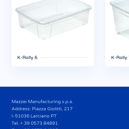
K-Rolly 6
K-Rolly
Mazzei Manufacturing s.p.a.
Address: Piazza Giolitti, 217
I-51036 Larciano PT
Tel. + 39 0573 84891