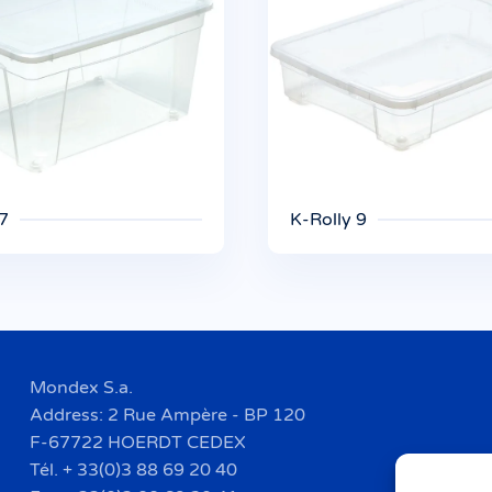
 7
K-Rolly 9
Mondex S.a.
Address: 2 Rue Ampère - BP 120
F-67722 HOERDT CEDEX
Tél. + 33(0)3 88 69 20 40