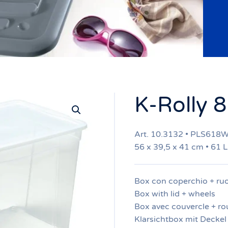
K-Rolly 8
Art. 10.3132 • PLS618
56 x 39,5 x 41 cm • 61 L
Box con coperchio + ru
Box with lid + wheels
Box avec couvercle + ro
Klarsichtbox mit Deckel