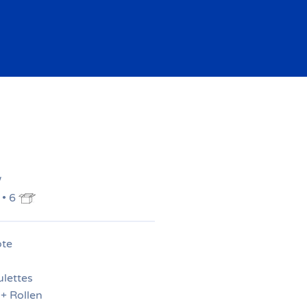
W
 • 6
ote
ulettes
 + Rollen