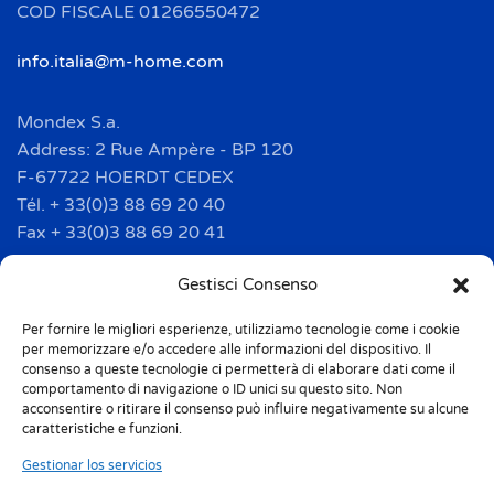
COD FISCALE 01266550472
info.italia@m-home.com
Mondex S.a.
Address: 2 Rue Ampère - BP 120
F-67722 HOERDT CEDEX
Tél. + 33(0)3 88 69 20 40
Fax + 33(0)3 88 69 20 41
info.france@m-home.com
Gestisci Consenso
Per fornire le migliori esperienze, utilizziamo tecnologie come i cookie
Mondex Menaje España S.a.
per memorizzare e/o accedere alle informazioni del dispositivo. Il
Address: Ctra de Girona, km. 101.5
consenso a queste tecnologie ci permetterà di elaborare dati come il
comportamento di navigazione o ID unici su questo sito. Non
E-17160 Angles (Girona)
acconsentire o ritirare il consenso può influire negativamente su alcune
Tel. + 34 9 72 42 32 50
caratteristiche e funzioni.
Fax + 34 9 72 42 30 50
Gestionar los servicios