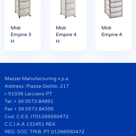
Midi
Midi
Midi
Empire 3
Empire 4
Empire 4
H
H
Mazzei Manufacturing s.p.a.
Address: Piazza Giolitti, 217
I-51036 Larciano PT
Tel. + 39 0573 84891
Fax + 39 0573 84395
Cod. C.E.E. IT01266550472
C.C.I.A.A 131451 REA
REG. SOC. TRIB. PT 01266550472