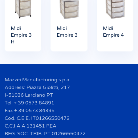
Midi
Midi
Midi
Empire 3
Empire 3
Empire 4
H
Mazzei Manufacturing s.p.a.
Address: Piazza Giolitti, 217
I-51036 Larciano PT
Tel. + 39 0573 84891
Fax + 39 0573 84395
Cod. C.E.E. IT01266550472
C.C.I.A.A 131451 REA
REG. SOC. TRIB. PT 01266550472