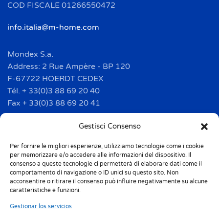
COD FISCALE 01266550472
info.italia@m-home.com
Mondex S.a.
Address: 2 Rue Ampère - BP 120
F-67722 HOERDT CEDEX
Tél. + 33(0)3 88 69 20 40
Fax + 33(0)3 88 69 20 41
info.france@m-home.com
Gestisci Consenso
Per fornire le migliori esperienze, utilizziamo tecnologie come i cookie
Mondex Menaje España S.a.
per memorizzare e/o accedere alle informazioni del dispositivo. Il
Address: Ctra de Girona, km. 101.5
consenso a queste tecnologie ci permetterà di elaborare dati come il
comportamento di navigazione o ID unici su questo sito. Non
E-17160 Angles (Girona)
acconsentire o ritirare il consenso può influire negativamente su alcune
Tel. + 34 9 72 42 32 50
caratteristiche e funzioni.
Fax + 34 9 72 42 30 50
Gestionar los servicios