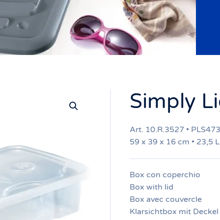
Simply Li
Art. 10.R.3527 • PLS47
59 x 39 x 16 cm • 23,5 L
Box con coperchio
Box with lid
Box avec couvercle
Klarsichtbox mit Deckel