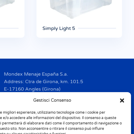
Simply Light 5
Mondex Menaje España S.a.
Address: Ctra de Girona, km. 101.5
E-17160 Angles (Girona)
Tel. + 34 9 72 42 32 50
Gestisci Consenso
Fax + 34 9 72 42 30 50
le migliori esperienze, utilizziamo tecnologie come i cookie per
info.spain@m-home.com
 e/o accedere alle informazioni del dispositivo. Il consenso a queste
ci permetterà di elaborare dati come il comportamento di navigazione o
questo sito. Non acconsentire o ritirare il consenso può influire