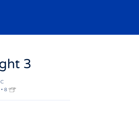
ght 3
3C
 • 8