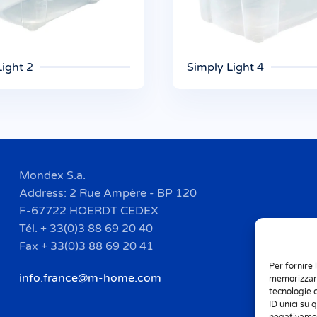
Light 2
Simply Light 4
Mondex S.a.
Address: 2 Rue Ampère - BP 120
F-67722 HOERDT CEDEX
Tél. + 33(0)3 88 69 20 40
Fax + 33(0)3 88 69 20 41
Per fornire 
info.france@m-home.com
memorizzare
tecnologie 
ID unici su 