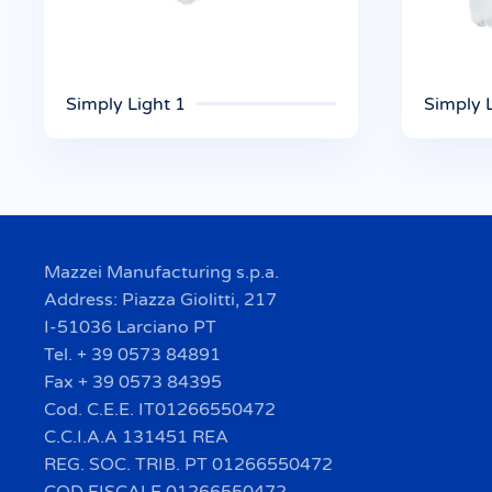
Simply Light 1
Simply 
Mazzei Manufacturing s.p.a.
Address: Piazza Giolitti, 217
I-51036 Larciano PT
Tel. + 39 0573 84891
Fax + 39 0573 84395
Cod. C.E.E. IT01266550472
C.C.I.A.A 131451 REA
REG. SOC. TRIB. PT 01266550472
COD FISCALE 01266550472