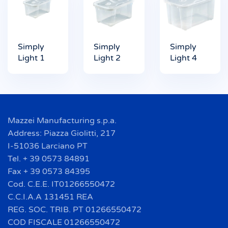
Simply
Simply
Simply
Light 1
Light 2
Light 4
Mazzei Manufacturing s.p.a.
Address: Piazza Giolitti, 217
I-51036 Larciano PT
Tel. + 39 0573 84891
Fax + 39 0573 84395
Cod. C.E.E. IT01266550472
C.C.I.A.A 131451 REA
REG. SOC. TRIB. PT 01266550472
COD FISCALE 01266550472