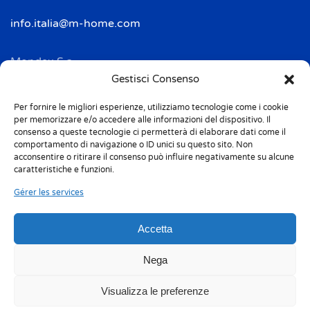
info.italia@m-home.com
Mondex S.a.
Address: 2 Rue Ampère - BP 120
Gestisci Consenso
F-67722 HOERDT CEDEX
Per fornire le migliori esperienze, utilizziamo tecnologie come i cookie
Tél. + 33(0)3 88 69 20 40
per memorizzare e/o accedere alle informazioni del dispositivo. Il
Fax + 33(0)3 88 69 20 41
consenso a queste tecnologie ci permetterà di elaborare dati come il
comportamento di navigazione o ID unici su questo sito. Non
acconsentire o ritirare il consenso può influire negativamente su alcune
info.france@m-home.com
caratteristiche e funzioni.
Gérer les services
Mondex Menaje España S.a.
Address: Ctra de Girona, km. 101.5
Accetta
E-17160 Angles (Girona)
Tel. + 34 9 72 42 32 50
Nega
Fax + 34 9 72 42 30 50
Visualizza le preferenze
info.spain@m-home.com