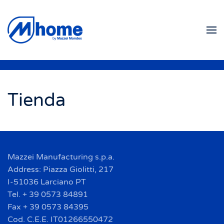
Ir al contenido principal
Tienda
Mazzei Manufacturing s.p.a.
Address: Piazza Giolitti, 217
I-51036 Larciano PT
Tel. + 39 0573 84891
Fax + 39 0573 84395
Cod. C.E.E. IT01266550472