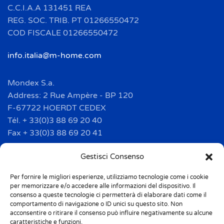
C.C.I.A.A 131451 REA
REG. SOC. TRIB. PT 01266550472
COD FISCALE 01266550472
info.italia@m-home.com
Mondex S.a.
Address: 2 Rue Ampère - BP 120
F-67722 HOERDT CEDEX
Tél. + 33(0)3 88 69 20 40
Fax + 33(0)3 88 69 20 41
info.france@m-home.com
Gestisci Consenso
Per fornire le migliori esperienze, utilizziamo tecnologie come i cookie
Mondex Menaje España S.a.
per memorizzare e/o accedere alle informazioni del dispositivo. Il
Address: Ctra de Girona, km. 101.5
consenso a queste tecnologie ci permetterà di elaborare dati come il
comportamento di navigazione o ID unici su questo sito. Non
E-17160 Angles (Girona)
acconsentire o ritirare il consenso può influire negativamente su alcune
Tel. + 34 9 72 42 32 50
caratteristiche e funzioni.