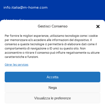
info.italia@m-home.com
Mondex S.a.
Address: 2 Rue Ampère - BP 120
Gestisci Consenso
F-67722 HOERDT CEDEX
Per fornire le migliori esperienze, utilizziamo tecnologie come i cookie
Tél. + 33(0)3 88 69 20 40
per memorizzare e/o accedere alle informazioni del dispositivo. Il
Fax + 33(0)3 88 69 20 41
consenso a queste tecnologie ci permetterà di elaborare dati come il
comportamento di navigazione o ID unici su questo sito. Non
acconsentire o ritirare il consenso può influire negativamente su alcune
info.france@m-home.com
caratteristiche e funzioni.
Gérer les services
Mondex Menaje España S.a.
Address: Ctra de Girona, km. 101.5
Accetta
E-17160 Angles (Girona)
Tel. + 34 9 72 42 32 50
Nega
Fax + 34 9 72 42 30 50
Visualizza le preferenze
info.spain@m-home.com