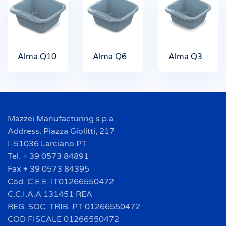
Alma Q10
Alma Q6
Alma Q3
Mazzei Manufacturing s.p.a.
Address: Piazza Giolitti, 217
I-51036 Larciano PT
Tel. + 39 0573 84891
Fax + 39 0573 84395
Cod. C.E.E. IT01266550472
C.C.I.A.A 131451 REA
REG. SOC. TRIB. PT 01266550472
COD FISCALE 01266550472