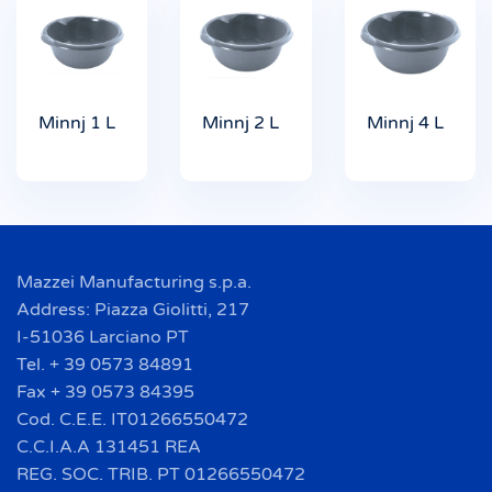
Minnj 1 L
Minnj 2 L
Minnj 4 L
Mazzei Manufacturing s.p.a.
Address: Piazza Giolitti, 217
I-51036 Larciano PT
Tel. + 39 0573 84891
Fax + 39 0573 84395
Cod. C.E.E. IT01266550472
C.C.I.A.A 131451 REA
REG. SOC. TRIB. PT 01266550472