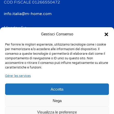
COD FISCALE 01266550472
info.italia@m-home.com
Mondex S.a.
Address: 2 Rue Ampère - BP 120
Gestisci Consenso
F-67722 HOERDT CEDEX
Per fornire le migliori esperienze, utilizziamo tecnologie come i cookie
Tél. + 33(0)3 88 69 20 40
per memorizzare e/o accedere alle informazioni del dispositivo. Il
Fax + 33(0)3 88 69 20 41
consenso a queste tecnologie ci permetterà di elaborare dati come il
comportamento di navigazione o ID unici su questo sito. Non
acconsentire o ritirare il consenso può influire negativamente su alcune
info.france@m-home.com
caratteristiche e funzioni.
Gérer les services
Mondex Menaje España S.a.
Address: Ctra de Girona, km. 101.5
Accetta
E-17160 Angles (Girona)
Tel. + 34 9 72 42 32 50
Nega
Fax + 34 9 72 42 30 50
Visualizza le preferenze