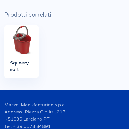
Prodotti correlati
Squeezy
soft
Mazzei Manufacturing s.p.a.
Address: Piazza Giolitti, 217
I-51036 Larciano PT
Tel. + 39 0573 84891