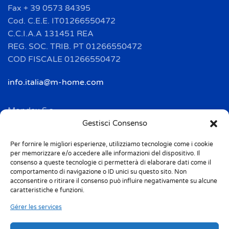
Fax + 39 0573 84395
Cod. C.E.E. IT01266550472
C.C.I.A.A 131451 REA
REG. SOC. TRIB. PT 01266550472
COD FISCALE 01266550472
info.italia@m-home.com
Mondex S.a.
Address: 2 Rue Ampère - BP 120
Gestisci Consenso
F-67722 HOERDT CEDEX
Per fornire le migliori esperienze, utilizziamo tecnologie come i cookie
Tél. + 33(0)3 88 69 20 40
per memorizzare e/o accedere alle informazioni del dispositivo. Il
Fax + 33(0)3 88 69 20 41
consenso a queste tecnologie ci permetterà di elaborare dati come il
comportamento di navigazione o ID unici su questo sito. Non
acconsentire o ritirare il consenso può influire negativamente su alcune
info.france@m-home.com
caratteristiche e funzioni.
Gérer les services
Mondex Menaje España S.a.
Address: Ctra de Girona, km. 101.5