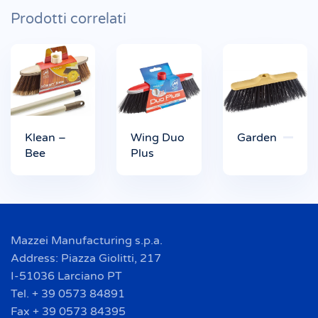
Prodotti correlati
Klean –
Wing Duo
Garden
Bee
Plus
Mazzei Manufacturing s.p.a.
Address: Piazza Giolitti, 217
I-51036 Larciano PT
Tel. + 39 0573 84891
Fax + 39 0573 84395