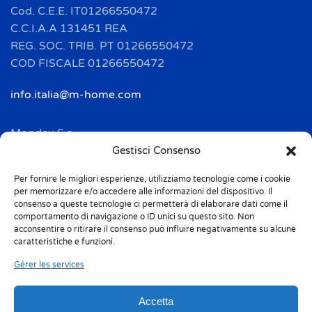
Cod. C.E.E. IT01266550472
C.C.I.A.A 131451 REA
REG. SOC. TRIB. PT 01266550472
COD FISCALE 01266550472
info.italia@m-home.com
Mondex S.a.
Address: 2 Rue Ampère - BP 120
Gestisci Consenso
F-67722 HOERDT CEDEX
Per fornire le migliori esperienze, utilizziamo tecnologie come i cookie
Tél. + 33(0)3 88 69 20 40
per memorizzare e/o accedere alle informazioni del dispositivo. Il
Fax + 33(0)3 88 69 20 41
consenso a queste tecnologie ci permetterà di elaborare dati come il
comportamento di navigazione o ID unici su questo sito. Non
acconsentire o ritirare il consenso può influire negativamente su alcune
info.france@m-home.com
caratteristiche e funzioni.
Gérer les services
Mondex Menaje España S.a.
Address: Ctra de Girona, km. 101.5
Accetta
E-17160 Angles (Girona)