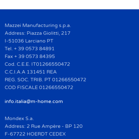
Mazzei Manufacturing s.p.a.
Address: Piazza Giolitti, 217
I-51036 Larciano PT
Tel. + 39 0573 84891
Fax + 39 0573 84395
Cod. C.E.E. IT01266550472
C.C.I.A.A 131451 REA
REG. SOC. TRIB. PT 01266550472
COD FISCALE 01266550472
info.italia@m-home.com
Mondex S.a.
Address: 2 Rue Ampère - BP 120
F-67722 HOERDT CEDEX