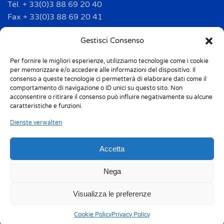
Tél. + 33(0)3 88 69 20 40
Fax + 33(0)3 88 69 20 41
info.france@m-home.com
Gestisci Consenso
Per fornire le migliori esperienze, utilizziamo tecnologie come i cookie
Mondex Menaje España S.a.
per memorizzare e/o accedere alle informazioni del dispositivo. Il
Address: Ctra de Girona, km. 101.5
consenso a queste tecnologie ci permetterà di elaborare dati come il
comportamento di navigazione o ID unici su questo sito. Non
E-17160 Angles (Girona)
acconsentire o ritirare il consenso può influire negativamente su alcune
Tel. + 34 9 72 42 32 50
caratteristiche e funzioni.
Fax + 34 9 72 42 30 50
Dienste verwalten
info.spain@m-home.com
Accetta
Privacy Policy
Cookie Policy (UE)
Nega
Responsabilità 231
Whistleblowing
Visualizza le preferenze
Umweltkennzeichnung
Codice etico
Sitemap
Cookie Policy
Privacy Policy